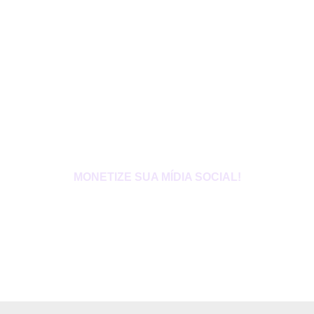
MONETIZE SUA MÍDIA SOCIAL!
Afiliados
Com nosso Programa de Afiliados você pode gerar lucros reais
para o seu site, página ou canal. É muito simples. Você oferece
nossos produtos ao seu público e recebe uma comissão por cada
venda.