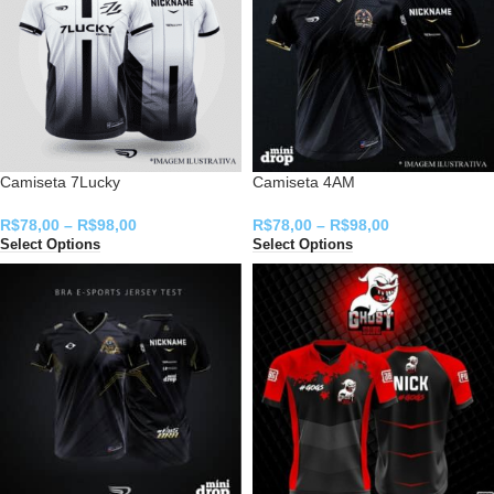
Camiseta 7Lucky
Camiseta 4AM
R$
78,00
–
R$
98,00
R$
78,00
–
R$
98,00
Select Options
Select Options