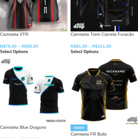
Camiseta VTR
Camiseta Trem Carreta Furacão
R$
78,00
–
R$
98,00
R$
81,00
–
R$
101,00
Select Options
Select Options
Camiseta Blue Dragons
VENDA
Camiseta FR Bulls