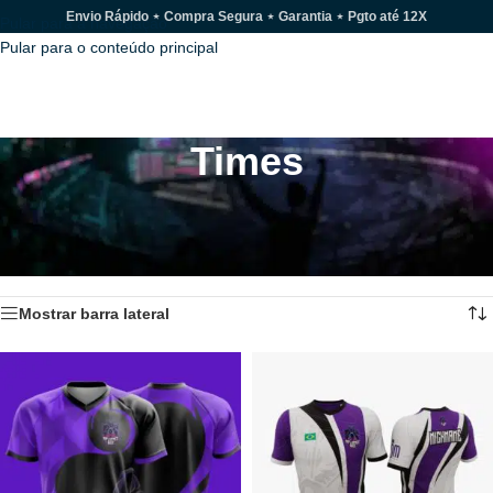
Envio Rápido ⋆ Compra Segura ⋆ Garantia ⋆ Pgto até 12X
Pular para a navegação
Pular para o conteúdo principal
MENU
Times
Produtos exclusivos e personalizados de times e-Sports. Torça com a
gente!
Início
/
Times
/
Página 4
Exibindo 37–48 de 428 resultados
Mostrar barra lateral