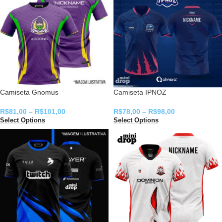
Camiseta Gnomus
Camiseta IPNOZ
R$
81,00
–
R$
101,00
R$
78,00
–
R$
98,00
Select Options
Select Options