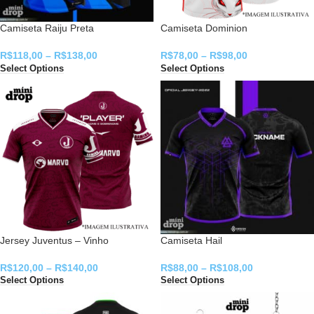
Camiseta Raiju Preta
Camiseta Dominion
R$
118,00
–
R$
138,00
R$
78,00
–
R$
98,00
Select Options
Select Options
Jersey Juventus – Vinho
Camiseta Hail
R$
120,00
–
R$
140,00
R$
88,00
–
R$
108,00
Select Options
Select Options