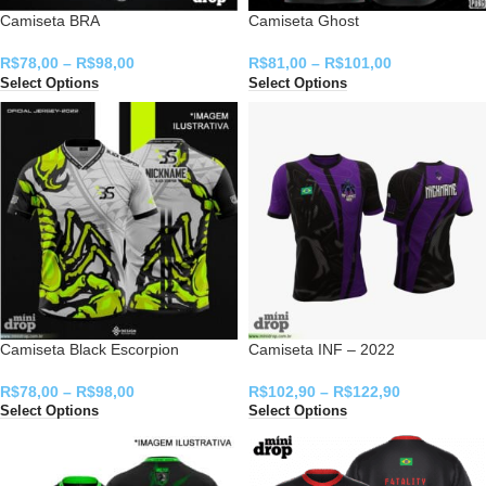
Camiseta BRA
Camiseta Ghost
R$
78,00
–
R$
98,00
R$
81,00
–
R$
101,00
Select Options
Select Options
Camiseta Black Escorpion
Camiseta INF – 2022
R$
78,00
–
R$
98,00
R$
102,90
–
R$
122,90
Select Options
Select Options