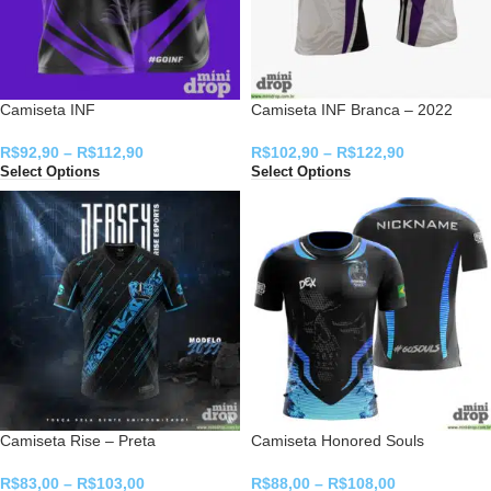
Camiseta INF
Camiseta INF Branca – 2022
R$
92,90
–
R$
112,90
R$
102,90
–
R$
122,90
Select Options
Select Options
Camiseta Rise – Preta
Camiseta Honored Souls
R$
83,00
–
R$
103,00
R$
88,00
–
R$
108,00