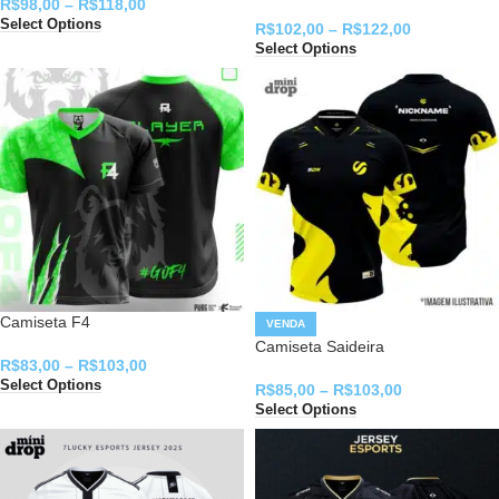
R$
98,00
–
R$
118,00
Select Options
R$
102,00
–
R$
122,00
Select Options
Camiseta F4
VENDA
Camiseta Saideira
R$
83,00
–
R$
103,00
Select Options
R$
85,00
–
R$
103,00
Select Options