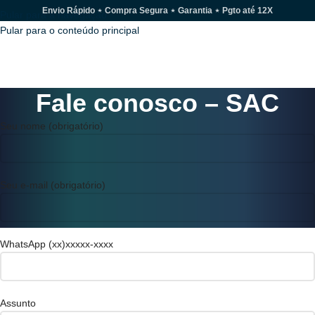
Envio Rápido ⋆ Compra Segura ⋆ Garantia ⋆ Pgto até 12X
Pular para a navegação
Pular para o conteúdo principal
MENU
Fale conosco – SAC
Seu nome (obrigatório)
Seu e-mail (obrigatório)
WhatsApp (xx)xxxxx-xxxx
Assunto