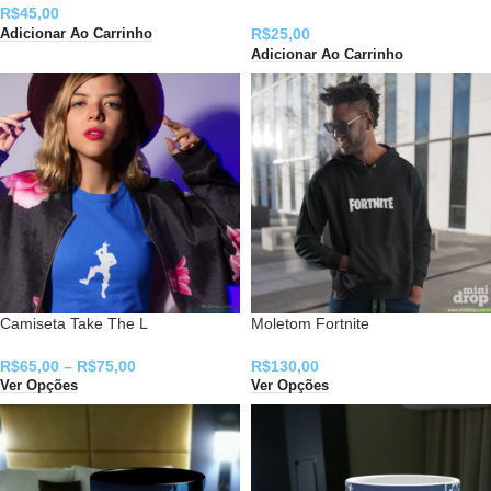
R$
45,00
R$
25,00
Adicionar Ao Carrinho
Adicionar Ao Carrinho
Camiseta Take The L
Moletom Fortnite
R$
65,00
–
R$
75,00
R$
130,00
Ver Opções
Ver Opções