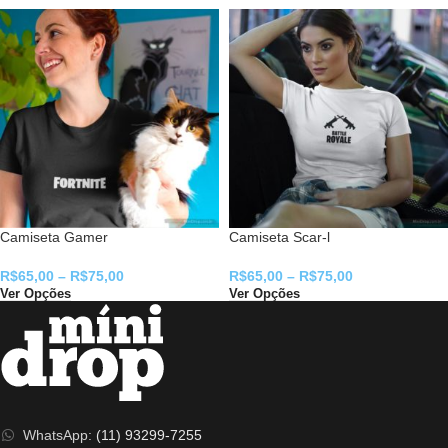
Camiseta Gamer
Camiseta Scar-l
R$
65,00
–
R$
75,00
R$
65,00
–
R$
75,00
Ver Opções
Ver Opções
WhatsApp:
(11) 93299-7255