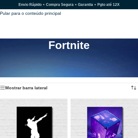
Envio Rápido ⋆ Compra Segura ⋆ Garantia ⋆ Pgto até 12X
Pular para a navegação
Pular para o conteúdo principal
MENU
Fortnite
Miniaturas, Chaveiros, Canecas, Camisetas e Colecionáveis
inspiradas no jogo Fortnite. Battle Royal da Epic Games.
Início
/
Fortnite
/
Página 3
Exibindo 25–26 de 26 resultados
Mostrar barra lateral