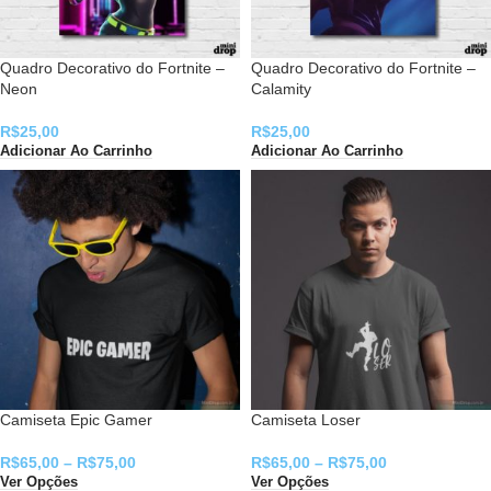
Quadro Decorativo do Fortnite –
Quadro Decorativo do Fortnite –
Neon
Calamity
R$
25,00
R$
25,00
Adicionar Ao Carrinho
Adicionar Ao Carrinho
Camiseta Epic Gamer
Camiseta Loser
R$
65,00
–
R$
75,00
R$
65,00
–
R$
75,00
Ver Opções
Ver Opções