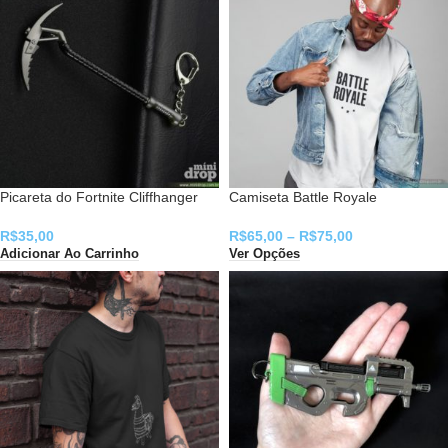
Picareta do Fortnite Cliffhanger
Camiseta Battle Royale
R$
35,00
R$
65,00
–
R$
75,00
Adicionar Ao Carrinho
Ver Opções