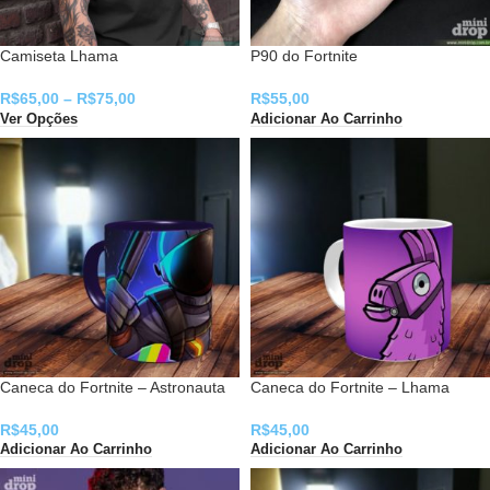
Camiseta Lhama
P90 do Fortnite
R$
65,00
–
R$
75,00
R$
55,00
Ver Opções
Adicionar Ao Carrinho
Caneca do Fortnite – Astronauta
Caneca do Fortnite – Lhama
R$
45,00
R$
45,00
Adicionar Ao Carrinho
Adicionar Ao Carrinho