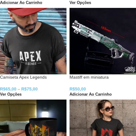
Adicionar Ao Carrinho
Ver Opções
Camiseta Apex Legends
Mastiff em miniatura
R$
65,00
–
R$
75,00
R$
50,00
Ver Opções
Adicionar Ao Carrinho