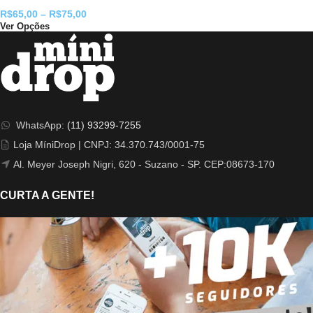
R$
65,00
–
R$
75,00
Ver Opções
WhatsApp:
(11) 93299-7255
Loja MíniDrop | CNPJ: 34.370.743/0001-75
Al. Meyer Joseph Nigri, 620 - Suzano - SP. CEP:08673-170
CURTA A GENTE!