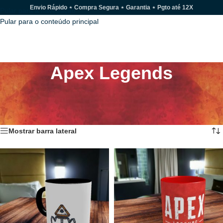
Envio Rápido ⋆ Compra Segura ⋆ Garantia ⋆ Pgto até 12X
Pular para a navegação
Pular para o conteúdo principal
MENU
Apex Legends
Miniaturas, Camisetas e Canecas inspiradas no game Apex Legends.
Início
/
Apex Legends
Mostrando todos os 9 resultados
Mostrar barra lateral