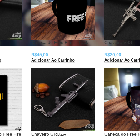
Caneca do Free Fire – Black
Chaveiro VSS
R$
45,00
R$
30,00
o
Adicionar Ao Carrinho
Adicionar Ao Carr
o Free Fire
Chaveiro GROZA
Caneca do Free F