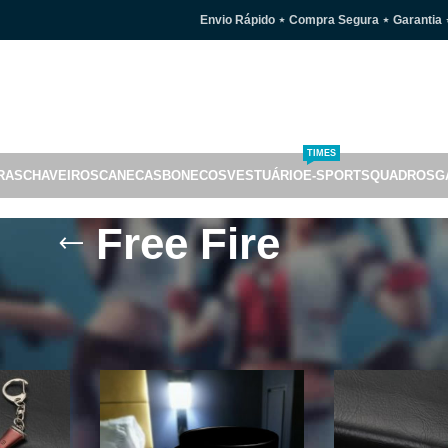
Envio Rápido ⋆ Compra Segura ⋆ Garantia 
TIMES
RAS
CHAVEIROS
CANECAS
BONECOS
VESTUÁRIO
E-SPORTS
QUADROS
G
Free Fire
s e Canecas inspiradas no game Free Fire.
na 2
Mostrar
9
24
3