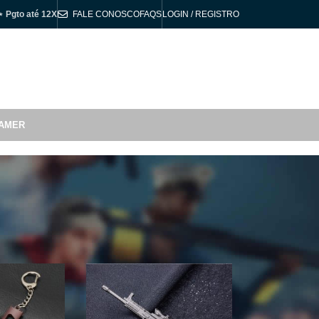
⋆ Pgto até 12X
FALE CONOSCO
FAQS
LOGIN / REGISTRO
R$
0,00
AMER
6
Todos