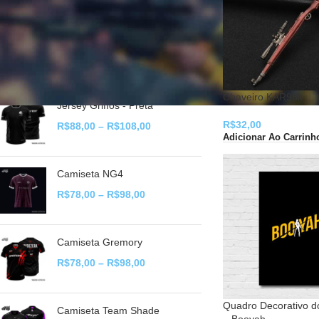
NOVIDADES
Camiseta Zorvath
R$
78,00
–
R$
98,00
Chaveiro KAR98k
Jersey Griffos - Preta
R$
32,00
R$
88,00
–
R$
108,00
Adicionar Ao Carrinh
Camiseta NG4
R$
78,00
–
R$
98,00
Camiseta Gremory
R$
78,00
–
R$
98,00
Quadro Decorativo d
Camiseta Team Shade