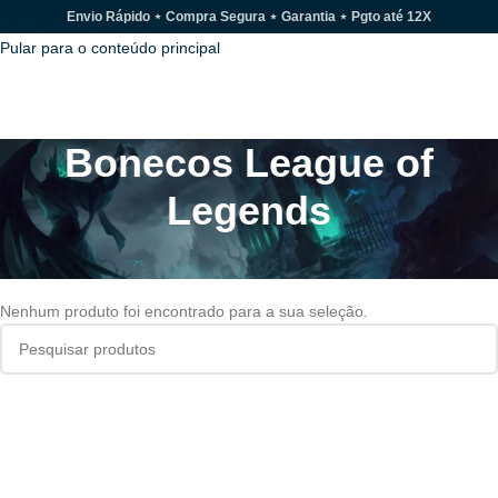
Envio Rápido ⋆ Compra Segura ⋆ Garantia ⋆ Pgto até 12X
Pular para a navegação
Pular para o conteúdo principal
MENU
Bonecos League of
Legends
Início
/
League of Legends
/
Bonecos League of Legends
Nenhum produto foi encontrado para a sua seleção.