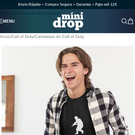
Envio Rápido ⋆ Compra Segura ⋆ Garantia ⋆ Pgto até 12X
Pular para a navegação
Pular para o conteúdo principal
MENU
Início
/
Call of Duty
/
Camisetas do Call of Duty