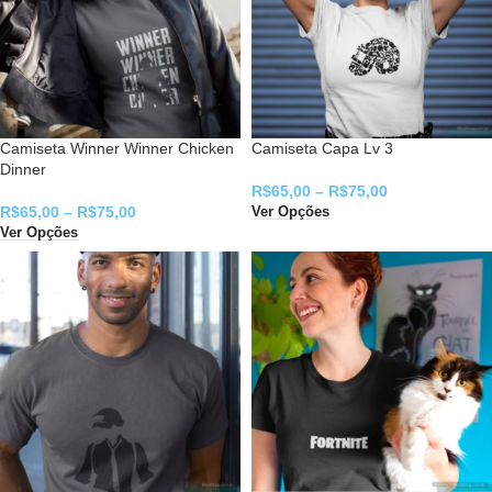
Camiseta Winner Winner Chicken
Camiseta Capa Lv 3
Dinner
R$
65,00
–
R$
75,00
R$
65,00
–
R$
75,00
Ver Opções
Ver Opções