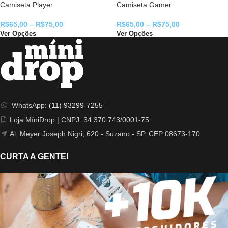
Camiseta Player
Camiseta Gamer
R$
65,00
–
R$
75,00
R$
65,00
–
R$
75,00
Ver Opções
Ver Opções
WhatsApp:
(11) 93299-7255
Loja MíniDrop | CNPJ: 34.370.743/0001-75
Al. Meyer Joseph Nigri, 620 - Suzano - SP. CEP:08673-170
CURTA A GENTE!