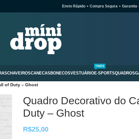
Envio Rápido ⋆ Compra Segura ⋆ Garantia 
TIMES
RAS
CHAVEIROS
CANECAS
BONECOS
VESTUÁRIO
E-SPORTS
QUADROS
G
ll of Duty – Ghost
Quadro Decorativo do Ca
Duty – Ghost
R$
25,00