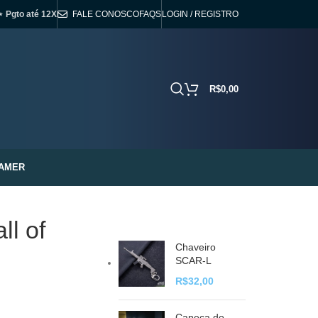
⋆ Pgto até 12X
FALE CONOSCO
FAQS
LOGIN / REGISTRO
R$
0,00
AMER
ll of
Chaveiro
SCAR-L
R$
32,00
Caneca do