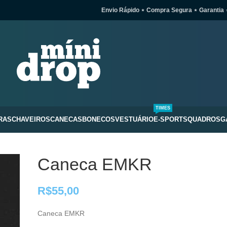
Envio Rápido ⋆ Compra Segura ⋆ Garantia 
TIMES
RAS
CHAVEIROS
CANECAS
BONECOS
VESTUÁRIO
E-SPORTS
QUADROS
G
Caneca EMKR
R$
55,00
Caneca EMKR