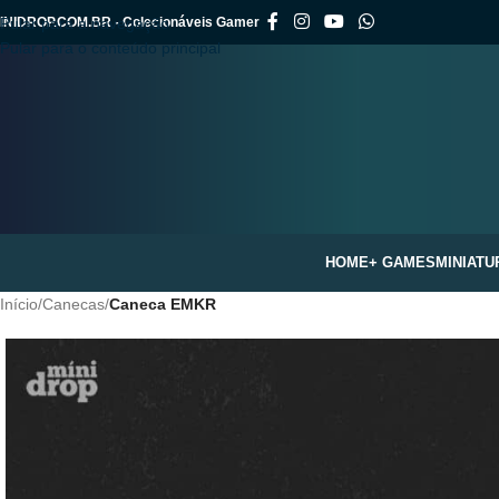
INIDROP.COM.BR - Colecionáveis Gamer
Pular para a navegação
Pular para o conteúdo principal
HOME
+ GAMES
MINIATU
Início
/
Canecas
/
Caneca EMKR