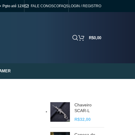
⋆ Pgto até 12X
FALE CONOSCO
FAQS
LOGIN / REGISTRO
R$
0,00
AMER
Chaveiro
SCAR-L
R$
32,00
Caneca do