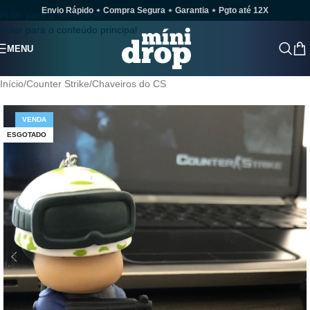
Envio Rápido ⋆ Compra Segura ⋆ Garantia ⋆ Pgto até 12X
Pular para a navegação
Pular para o conteúdo principal
MENU
Início
/
Counter Strike
/
Chaveiros do CS
VENDA
ESGOTADO