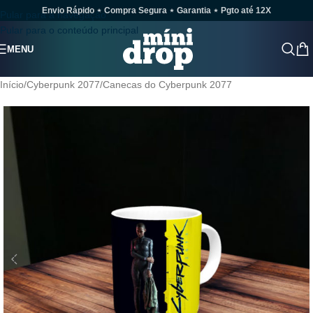
Envio Rápido ⋆ Compra Segura ⋆ Garantia ⋆ Pgto até 12X
Pular para a navegação
Pular para o conteúdo principal
MENU
Início
/
Cyberpunk 2077
/
Canecas do Cyberpunk 2077