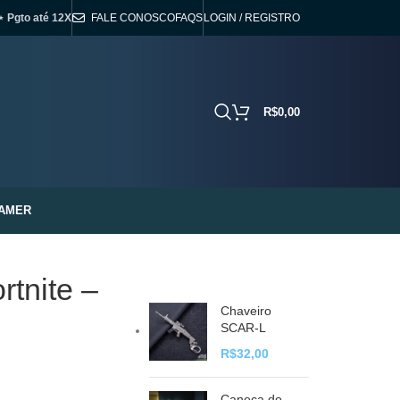
⋆ Pgto até 12X
FALE CONOSCO
FAQS
LOGIN / REGISTRO
R$
0,00
AMER
rtnite –
Chaveiro
SCAR-L
R$
32,00
Caneca do