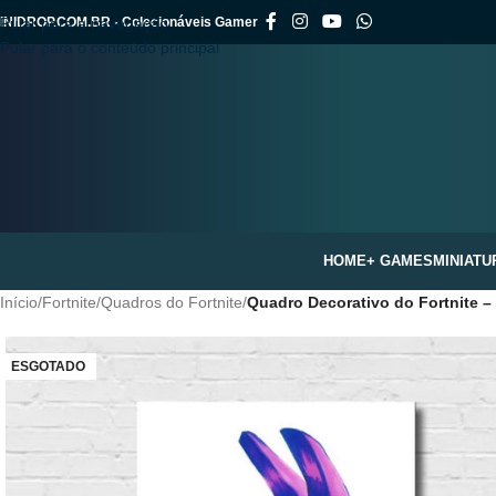
INIDROP.COM.BR - Colecionáveis Gamer
Pular para a navegação
Pular para o conteúdo principal
HOME
+ GAMES
MINIATU
Início
/
Fortnite
/
Quadros do Fortnite
/
Quadro Decorativo do Fortnite 
ESGOTADO