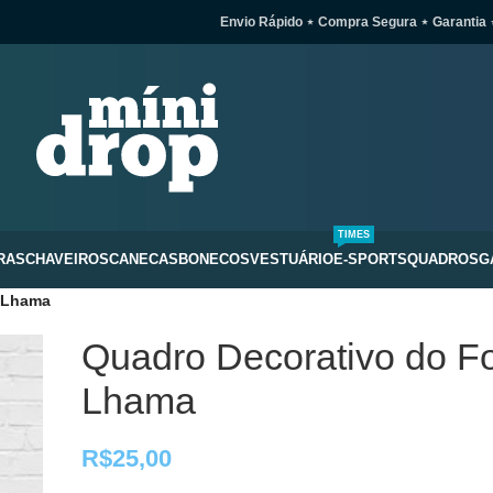
Envio Rápido ⋆ Compra Segura ⋆ Garantia 
TIMES
RAS
CHAVEIROS
CANECAS
BONECOS
VESTUÁRIO
E-SPORTS
QUADROS
G
– Lhama
Quadro Decorativo do Fo
Lhama
R$
25,00