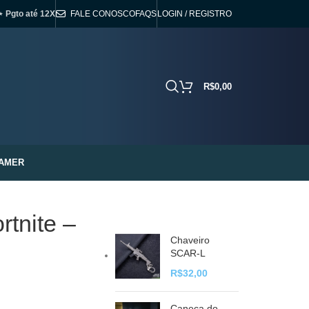
⋆ Pgto até 12X
FALE CONOSCO
FAQS
LOGIN / REGISTRO
R$
0,00
AMER
rtnite –
Chaveiro
SCAR-L
R$
32,00
Caneca do