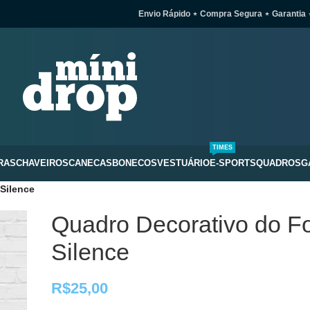
Envio Rápido ⋆ Compra Segura ⋆ Garantia 
TIMES
RAS
CHAVEIROS
CANECAS
BONECOS
VESTUÁRIO
E-SPORTS
QUADROS
G
 Silence
Quadro Decorativo do Fo
Silence
R$
25,00