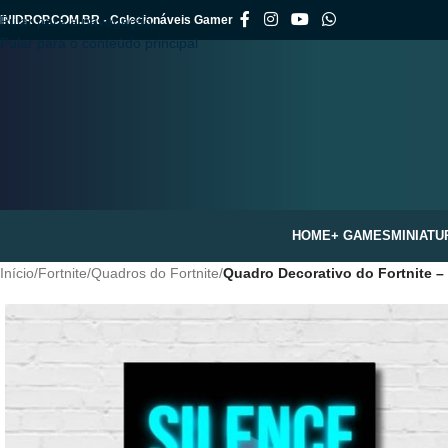
INIDROP.COM.BR - Colecionáveis Gamer
Pular para a navegação
Pular para o conteúdo principal
HOME
+ GAMES
MINIATU
Início
/
Fortnite
/
Quadros do Fortnite
/
Quadro Decorativo do Fortnite –