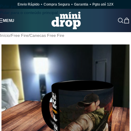
Envio Rápido ⋆ Compra Segura ⋆ Garantia ⋆ Pgto até 12X
Pular para a navegação
Pular para o conteúdo principal
MENU
Início
/
Free Fire
/
Canecas Free Fire