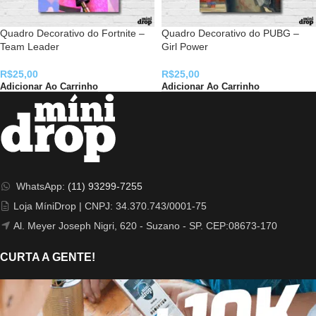
Quadro Decorativo do Fortnite –
Quadro Decorativo do PUBG –
Team Leader
Girl Power
R$
25,00
R$
25,00
Adicionar Ao Carrinho
Adicionar Ao Carrinho
WhatsApp:
(11) 93299-7255
Loja MíniDrop | CNPJ: 34.370.743/0001-75
Al. Meyer Joseph Nigri, 620 - Suzano - SP. CEP:08673-170
CURTA A GENTE!