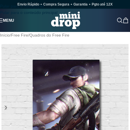
Envio Rápido ⋆ Compra Segura ⋆ Garantia ⋆ Pgto até 12X
Pular para a navegação
Pular para o conteúdo principal
MENU
Início
/
Free Fire
/
Quadros do Free Fire