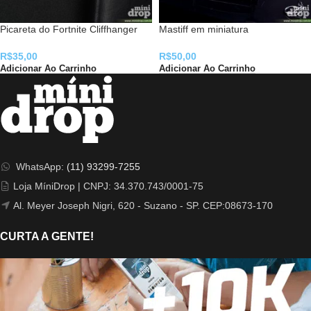
Picareta do Fortnite Cliffhanger
Mastiff em miniatura
R$
35,00
R$
50,00
Adicionar Ao Carrinho
Adicionar Ao Carrinho
WhatsApp:
(11) 93299-7255
Loja MíniDrop | CNPJ: 34.370.743/0001-75
Al. Meyer Joseph Nigri, 620 - Suzano - SP. CEP:08673-170
CURTA A GENTE!