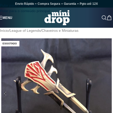
Envio Rápido ⋆ Compra Segura ⋆ Garantia ⋆ Pgto até 12X
Pular para a navegação
Pular para o conteúdo principal
MENU
Início
/
League of Legends
/
Chaveiros e Miniaturas
ESGOTADO