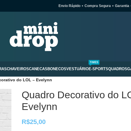
Envio Rápido ⋆ Compra Segura ⋆ Garantia 
TIMES
RAS
CHAVEIROS
CANECAS
BONECOS
VESTUÁRIO
E-SPORTS
QUADROS
G
orativo do LOL – Evelynn
Quadro Decorativo do L
Evelynn
R$
25,00