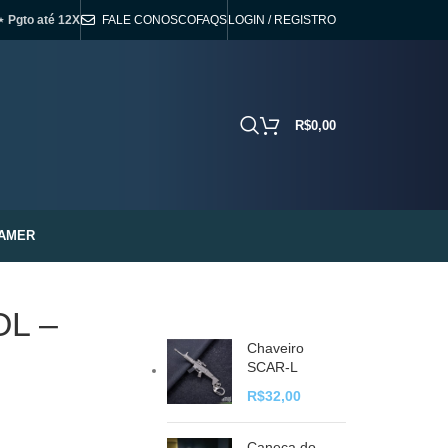
⋆ Pgto até 12X
FALE CONOSCO
FAQS
LOGIN / REGISTRO
R$
0,00
AMER
OL –
Chaveiro
SCAR-L
R$
32,00
Caneca do