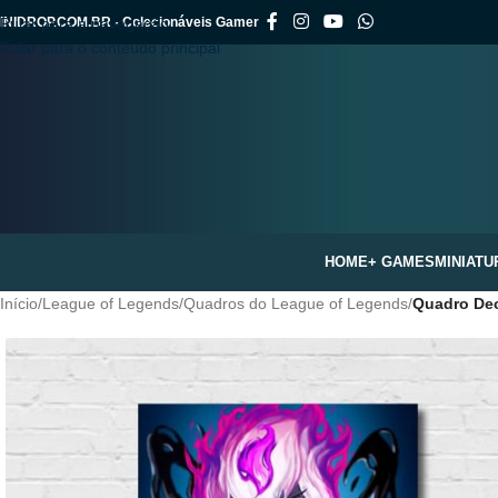
INIDROP.COM.BR - Colecionáveis Gamer
Pular para a navegação
Pular para o conteúdo principal
HOME
+ GAMES
MINIATU
Início
/
League of Legends
/
Quadros do League of Legends
/
Quadro Dec