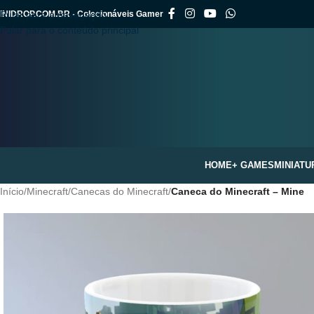
INIDROP.COM.BR - Colecionáveis Gamer
Pular para a navegação
Pular para o conteúdo principal
HOME
+ GAMES
MINIATU
Início
/
Minecraft
/
Canecas do Minecraft
/
Caneca do Minecraft – Mine