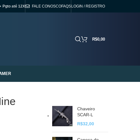
⋆ Pgto até 12X
FALE CONOSCO
FAQS
LOGIN / REGISTRO
R$
0,00
AMER
Mine
Chaveiro
SCAR-L
R$
32,00
Caneca do