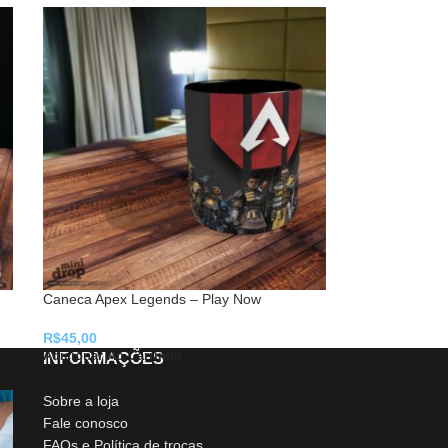
Caneca Apex Legends – Play Now
R$
45,00
Adicionar Ao Carrinho
INFORMAÇÕES
Sobre a loja
Fale conosco
FAQs e Política de trocas