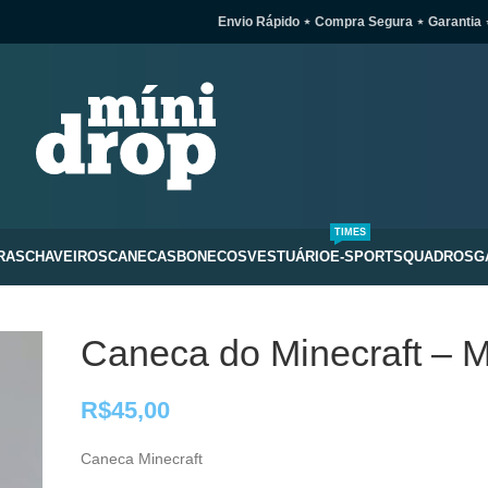
Envio Rápido ⋆ Compra Segura ⋆ Garantia 
TIMES
RAS
CHAVEIROS
CANECAS
BONECOS
VESTUÁRIO
E-SPORTS
QUADROS
G
Caneca do Minecraft – 
R$
45,00
Caneca Minecraft