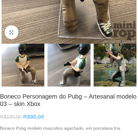
Clique para ampliar
Boneco Personagem do Pubg – Artesanal modelo
03 – skin Xbox
R$
90,00
R$
130,00
Boneco Pubg modelo masculino agachado, em porcelana fria.