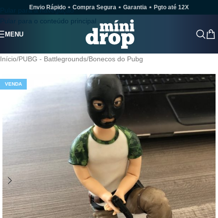
Envio Rápido ⋆ Compra Segura ⋆ Garantia ⋆ Pgto até 12X
Pular para a navegação
Pular para o conteúdo principal
MENU
Início
/
PUBG - Battlegrounds
/
Bonecos do Pubg
VENDA