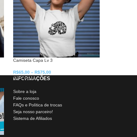
Camiseta Capa Lv 3
R$
65,00
–
R$
75,00
Ver Opções
INFORMAÇÕES
Sobre a loja
Fale conosco
FAQs e Política de trocas
Seja nosso parceiro!
Sistema de Afiliados