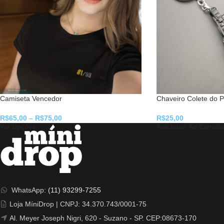
Camiseta Vencedor
Chaveiro Colete do 
R$
65,00
–
R$
75,00
R$
25,00
Ver Opções
Adicionar Ao Carrinh
WhatsApp:
(11) 93299-7255
Loja MíniDrop | CNPJ: 34.370.743/0001-75
Al. Meyer Joseph Nigri, 620 - Suzano - SP. CEP:08673-170