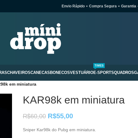
Envio Rápido ⋆ Compra Segura ⋆ Garantia 
TIMES
RAS
CHAVEIROS
CANECAS
BONECOS
VESTUÁRIO
E-SPORTS
QUADROS
G
98k em miniatura
KAR98k em miniatura
R$
55,00
R$
60,00
Sniper Kar98k do Pubg em miniatura.