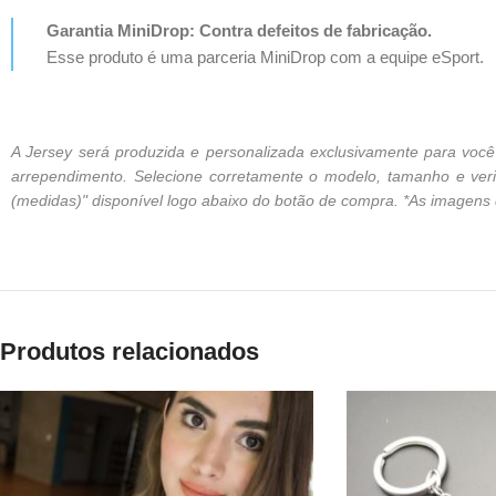
Garantia MiniDrop: Contra defeitos de fabricação.
Esse produto é uma parceria MiniDrop com a equipe eSport.
A Jersey será produzida e personalizada exclusivamente para vo
arrependimento. Selecione corretamente o modelo, tamanho e verif
(medidas)" disponível logo abaixo do botão de compra. *As imagens de
Produtos relacionados