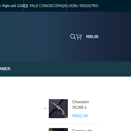
⋆ Pgto até 12X
FALE CONOSCO
FAQS
LOGIN / REGISTRO
R$
0,00
AMER
Chaveiro
SCAR-L
R$
32,00
Caneca do