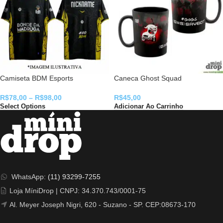
Camiseta BDM Esports
Caneca Ghost Squad
R$
78,00
–
R$
98,00
R$
45,00
Select Options
Adicionar Ao Carrinho
WhatsApp:
(11) 93299-7255
Loja MíniDrop | CNPJ: 34.370.743/0001-75
Al. Meyer Joseph Nigri, 620 - Suzano - SP. CEP:08673-170