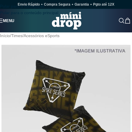
Envio Rápido ⋆ Compra Segura ⋆ Garantia ⋆ Pgto até 12X
Pular para a navegação
Pular para o conteúdo principal
MENU
Início
/
Times
/
Acessórios eSports