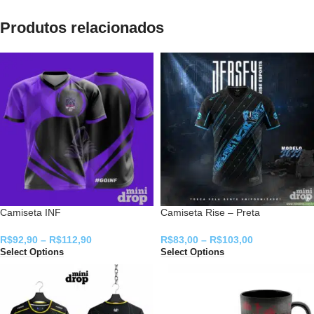
Produtos relacionados
Camiseta INF
Camiseta Rise – Preta
R$
92,90
–
R$
112,90
R$
83,00
–
R$
103,00
Select Options
Select Options