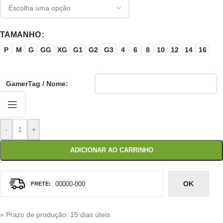
TAMANHO
P
M
G
GG
XG
G1
G2
G3
4
6
8
10
12
14
16
GamerTag / Nome:
-
+
ADICIONAR AO CARRINHO
OK
» Prazo de produção
: 15 dias úteis