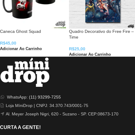
Caneca Ghost Squad
Quadro Decorativo do Free Fire –
Time
R$
45,00
R$
25,00
Adicionar Ao Carrinho
Adicionar Ao Carrinho
WhatsApp:
(11) 93299-7255
Loja MíniDrop | CNPJ: 34.370.743/0001-75
Al. Meyer Joseph Nigri, 620 - Suzano - SP. CEP:08673-170
CURTA A GENTE!