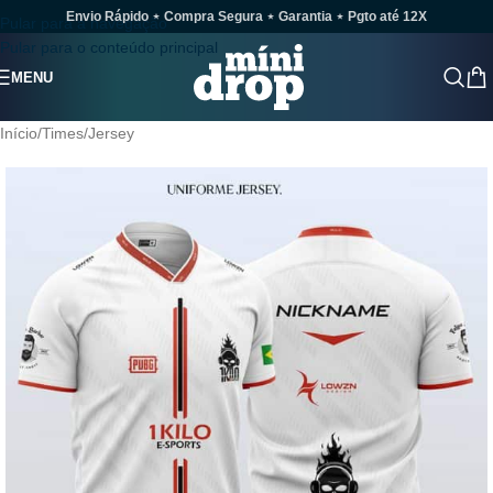
Envio Rápido ⋆ Compra Segura ⋆ Garantia ⋆ Pgto até 12X
Pular para a navegação
Pular para o conteúdo principal
MENU
Início
/
Times
/
Jersey