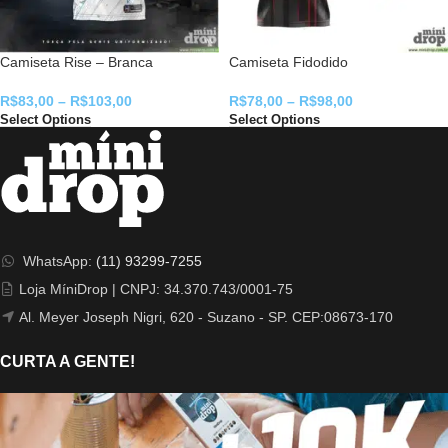
Camiseta Rise – Branca
Camiseta Fidodido
R$
83,00
–
R$
103,00
R$
78,00
–
R$
98,00
Select Options
Select Options
WhatsApp:
(11) 93299-7255
Loja MíniDrop | CNPJ: 34.370.743/0001-75
Al. Meyer Joseph Nigri, 620 - Suzano - SP. CEP:08673-170
CURTA A GENTE!