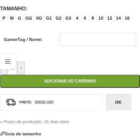
TAMANHO
P
M
G
GG
XG
G1
G2
G3
4
6
8
10
12
14
16
GamerTag / Nome:
-
+
ADICIONAR AO CARRINHO
OK
» Prazo de produção
: 15 dias úteis
Guia de tamanho