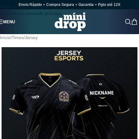
Envio Rápido ⋆ Compra Segura ⋆ Garantia ⋆ Pgto até 12X
Pular para a navegação
Pular para o conteúdo principal
MENU
Início
/
Times
/
Jersey