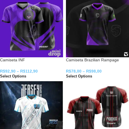
Camiseta INF
Camiseta Brazilian Rampage
R$
92,90
–
R$
112,90
R$
78,00
–
R$
98,00
Select Options
Select Options