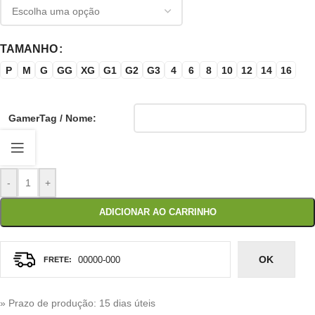
TAMANHO
P
M
G
GG
XG
G1
G2
G3
4
6
8
10
12
14
16
GamerTag / Nome:
-
+
ADICIONAR AO CARRINHO
OK
» Prazo de produção
: 15 dias úteis