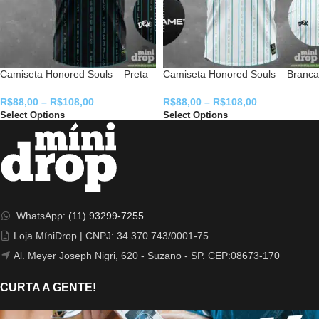
Camiseta Honored Souls – Preta
Camiseta Honored Souls – Branca
R$
88,00
–
R$
108,00
R$
88,00
–
R$
108,00
Select Options
Select Options
WhatsApp:
(11) 93299-7255
Loja MíniDrop | CNPJ: 34.370.743/0001-75
Al. Meyer Joseph Nigri, 620 - Suzano - SP. CEP:08673-170
CURTA A GENTE!