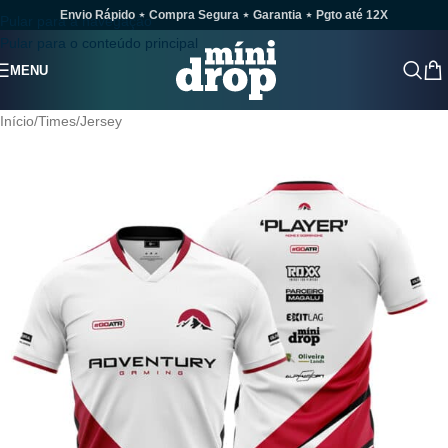
Envio Rápido ⋆ Compra Segura ⋆ Garantia ⋆ Pgto até 12X
Pular para a navegação
Pular para o conteúdo principal
MENU
Início
/
Times
/
Jersey