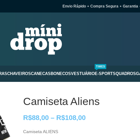
Envio Rápido ⋆ Compra Segura ⋆ Garantia 
TIMES
RAS
CHAVEIROS
CANECAS
BONECOS
VESTUÁRIO
E-SPORTS
QUADROS
G
Camiseta Aliens
R$
88,00
–
R$
108,00
Camiseta ALIENS