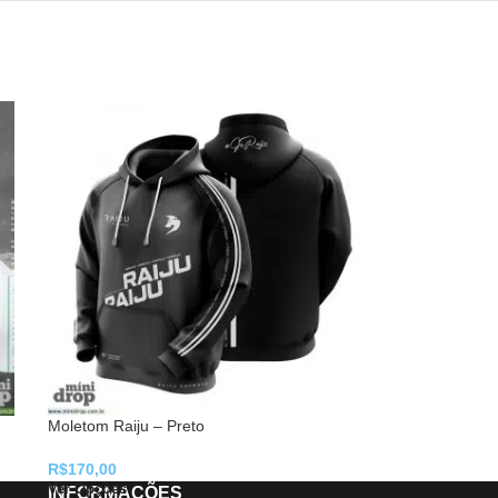
Moletom Raiju – Preto
R$
170,00
Ver Opções
INFORMAÇÕES