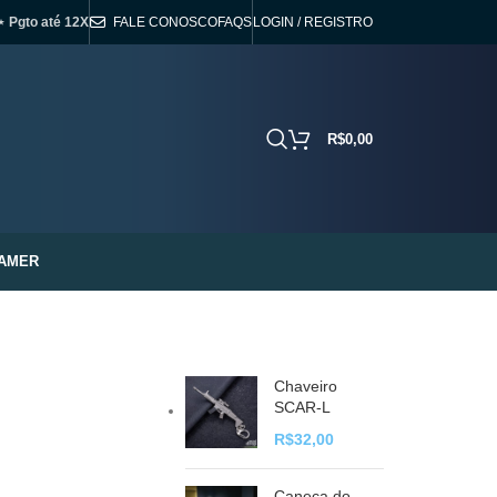
⋆ Pgto até 12X
FALE CONOSCO
FAQS
LOGIN / REGISTRO
R$
0,00
AMER
Chaveiro
SCAR-L
R$
32,00
Caneca do