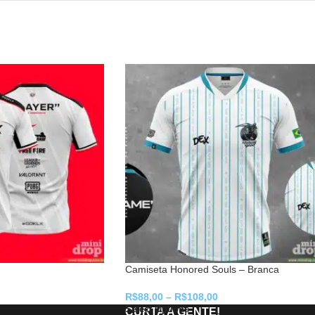
Camiseta Honored Souls – Branca
R$
88,00
–
R$
108,00
Select Options
CURTA A GENTE!