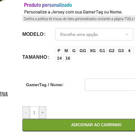
MODELO
P
M
G
GG
XG
G1
G2
G3
4
TAMANHO
14
16
GamerTag / Nome:
-
+
ADICIONAR AO CARRINHO