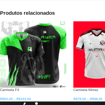
Produtos relacionados
Camiseta F4
Camiseta Klimax
R$
83,00
–
R$
103,00
R$
78,00
–
R$
98,00
Select Options
Select Options