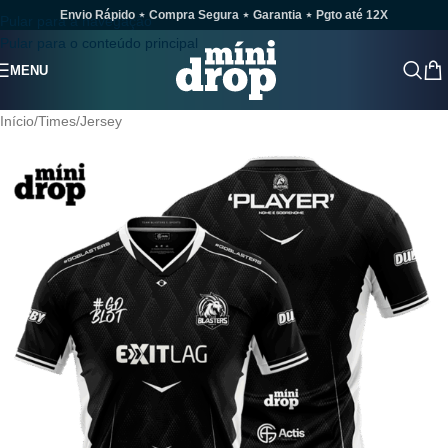
Envio Rápido ⋆ Compra Segura ⋆ Garantia ⋆ Pgto até 12X
Pular para a navegação
Pular para o conteúdo principal
MENU
Início
/
Times
/
Jersey