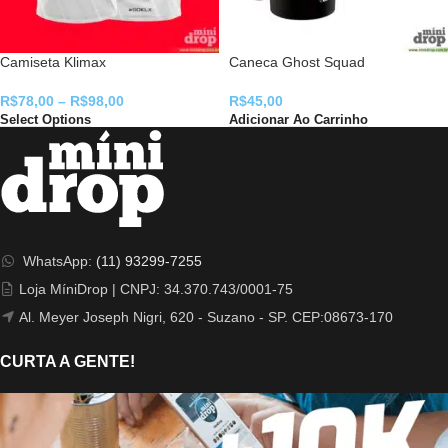
Camiseta Klimax
Caneca Ghost Squad
R$
78,00
–
R$
98,00
R$
45,00
Select Options
Adicionar Ao Carrinho
WhatsApp:
(11) 93299-7255
Loja MíniDrop | CNPJ: 34.370.743/0001-75
Al. Meyer Joseph Nigri, 620 - Suzano - SP. CEP:08673-170
CURTA A GENTE!