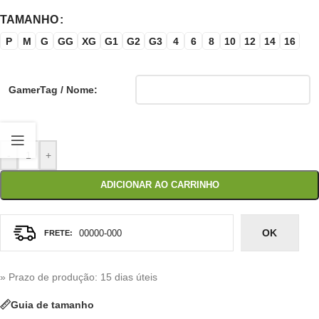
TAMANHO
P
M
G
GG
XG
G1
G2
G3
4
6
8
10
12
14
16
GamerTag / Nome:
-
+
ADICIONAR AO CARRINHO
OK
» Prazo de produção
: 15 dias úteis
Guia de tamanho