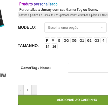
MODELO
P
M
G
GG
XG
G1
G2
G3
4
TAMANHO
14
16
GamerTag / Nome:
-
+
ADICIONAR AO CARRINHO