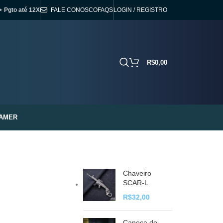
⋆ Pgto até 12X
FALE CONOSCO
FAQS
LOGIN / REGISTRO
R$
0,00
AMER
Chaveiro
SCAR-L
R$
32,00
Caneca do