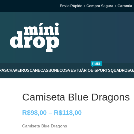
Envio Rápido ⋆ Compra Segura ⋆ Garantia 
TIMES
RAS
CHAVEIROS
CANECAS
BONECOS
VESTUÁRIO
E-SPORTS
QUADROS
G
Camiseta Blue Dragons
R$
98,00
–
R$
118,00
Camiseta Blue Dragons