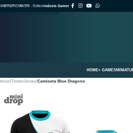
INIDROP.COM.BR - Colecionáveis Gamer
Pular para a navegação
Pular para o conteúdo principal
HOME
+ GAMES
MINIATU
Início
/
Times
/
Jersey
/
Camiseta Blue Dragons