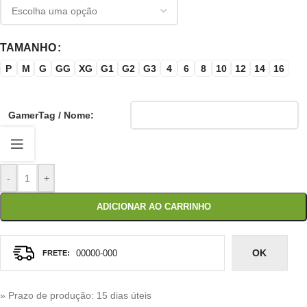
TAMANHO
P
M
G
GG
XG
G1
G2
G3
4
6
8
10
12
14
16
GamerTag / Nome:
-
+
ADICIONAR AO CARRINHO
OK
» Prazo de produção
: 15 dias úteis