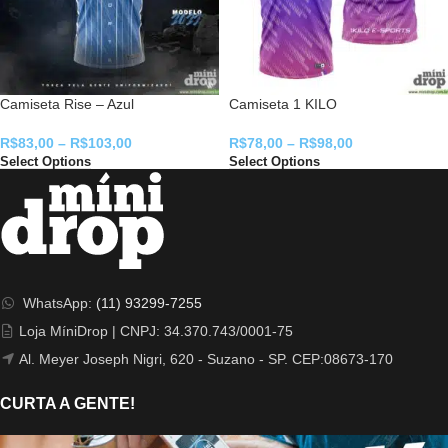
Camiseta Rise – Azul
Camiseta 1 KILO
R$
83,00
–
R$
103,00
R$
78,00
–
R$
98,00
Select Options
Select Options
WhatsApp:
(11) 93299-7255
Loja MíniDrop | CNPJ: 34.370.743/0001-75
Al. Meyer Joseph Nigri, 620 - Suzano - SP. CEP:08673-170
CURTA A GENTE!