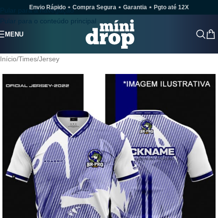
Envio Rápido ⋆ Compra Segura ⋆ Garantia ⋆ Pgto até 12X
Pular para a navegação
Pular para o conteúdo principal
MENU
Início
/
Times
/
Jersey