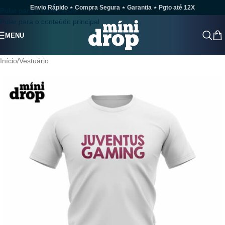
Envio Rápido ⋆ Compra Segura ⋆ Garantia ⋆ Pgto até 12X
Pular para a navegação
Pular para o conteúdo principal
MENU
Início
/
Vestuário