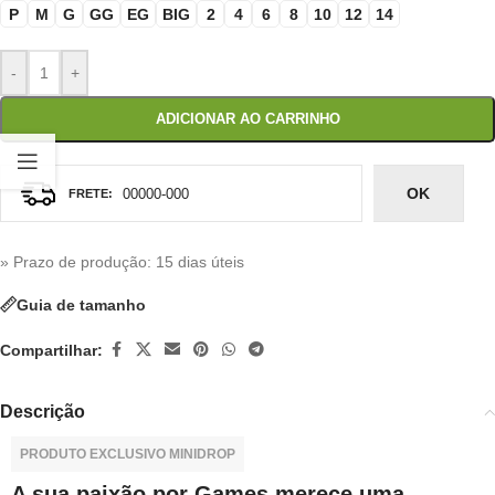
P
M
G
GG
EG
BIG
2
4
6
8
10
12
14
-
+
ADICIONAR AO CARRINHO
OK
» Prazo de produção
: 15 dias úteis
Guia de tamanho
Compartilhar:
Descrição
PRODUTO EXCLUSIVO MINIDROP
A sua paixão por Games merece uma