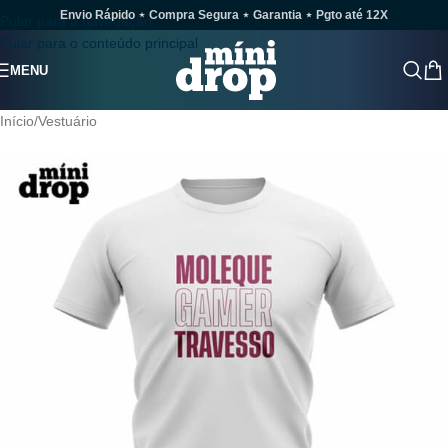
Envio Rápido ⋆ Compra Segura ⋆ Garantia ⋆ Pgto até 12X
Pular para a navegação
Pular para o conteúdo principal
MENU
Início
/
Vestuário