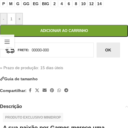
P
M
G
GG
EG
BIG
2
4
6
8
10
12
14
-
+
ADICIONAR AO CARRINHO
OK
» Prazo de produção
: 15 dias úteis
Guia de tamanho
Compartilhar:
Descrição
PRODUTO EXCLUSIVO MINIDROP
A sua paixão por Games merece uma