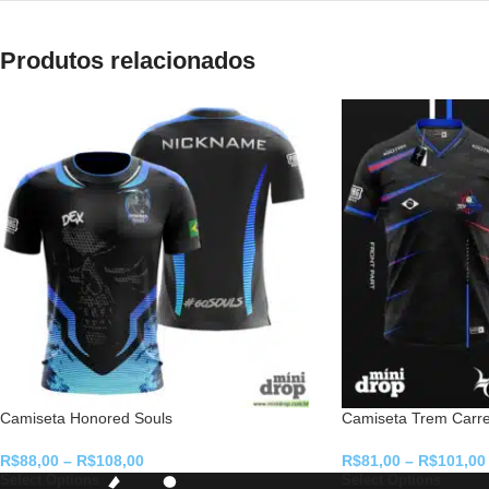
Produtos relacionados
Camiseta Honored Souls
Camiseta Trem Carre
R$
88,00
–
R$
108,00
R$
81,00
–
R$
101,00
Select Options
Select Options