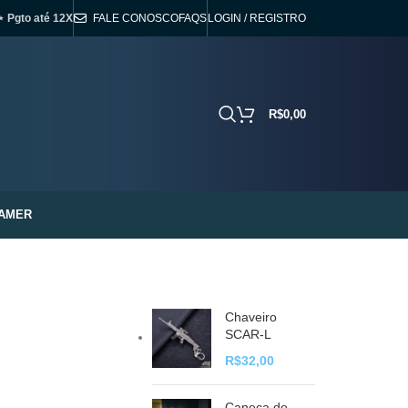
⋆ Pgto até 12X
FALE CONOSCO
FAQS
LOGIN / REGISTRO
R$
0,00
AMER
Chaveiro
SCAR-L
R$
32,00
Caneca do