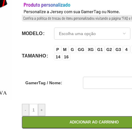
MODELO
P
M
G
GG
XG
G1
G2
G3
4
TAMANHO
14
16
GamerTag / Nome:
-
+
ADICIONAR AO CARRINHO