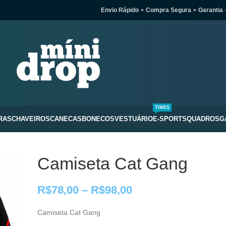
Envio Rápido ⋆ Compra Segura ⋆ Garantia 
TIMES
RAS
CHAVEIROS
CANECAS
BONECOS
VESTUÁRIO
E-SPORTS
QUADROS
G
Camiseta Cat Gang
R$
78,00
–
R$
98,00
Camiseta Cat Gang