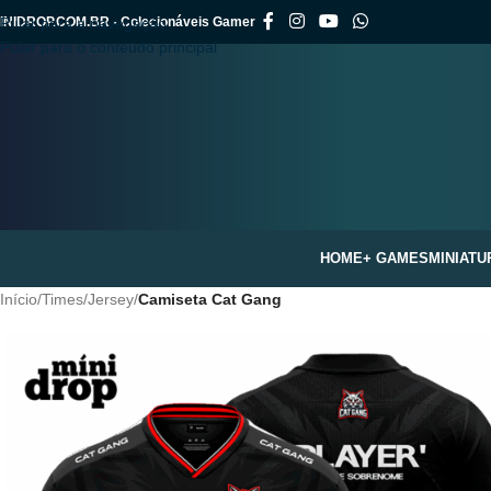
INIDROP.COM.BR - Colecionáveis Gamer
Pular para a navegação
Pular para o conteúdo principal
HOME
+ GAMES
MINIATU
Início
/
Times
/
Jersey
/
Camiseta Cat Gang