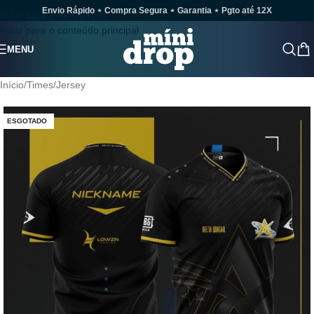
Envio Rápido ⋆ Compra Segura ⋆ Garantia ⋆ Pgto até 12X
Pular para a navegação
Pular para o conteúdo principal
MENU
Início
/
Times
/
Jersey
ESGOTADO