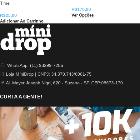
Time
R$
170,00
R$
25,00
Ver Opções
Adicionar Ao Carrinho
WhatsApp:
(11) 93299-7255
Loja MíniDrop | CNPJ: 34.370.743/0001-75
Al. Meyer Joseph Nigri, 620 - Suzano - SP. CEP:08673-170
CURTA A GENTE!