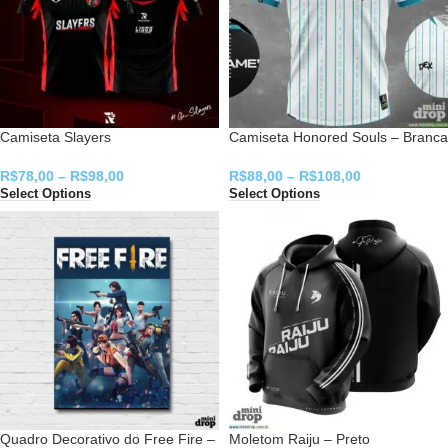
Camiseta Slayers
Camiseta Honored Souls – Branca
R$
78,00
–
R$
98,00
R$
88,00
–
R$
108,00
Select Options
Select Options
Quadro Decorativo do Free Fire –
Moletom Raiju – Preto