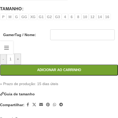
TAMANHO
P
M
G
GG
XG
G1
G2
G3
4
6
8
10
12
14
16
GamerTag / Nome:
-
+
ADICIONAR AO CARRINHO
» Prazo de produção
: 15 dias úteis
Guia de tamanho
Compartilhar: