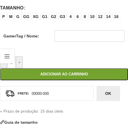
TAMANHO
P
M
G
GG
XG
G1
G2
G3
4
6
8
10
12
14
16
GamerTag / Nome:
-
+
ADICIONAR AO CARRINHO
OK
» Prazo de produção
: 15 dias úteis
Guia de tamanho