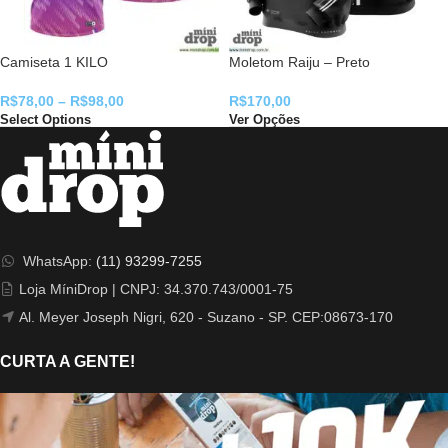
Camiseta 1 KILO
Moletom Raiju – Preto
R$
78,00
–
R$
98,00
R$
170,00
Select Options
Ver Opções
WhatsApp:
(11) 93299-7255
Loja MíniDrop | CNPJ: 34.370.743/0001-75
Al. Meyer Joseph Nigri, 620 - Suzano - SP. CEP:08673-170
CURTA A GENTE!