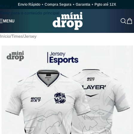
Envio Rápido ⋆ Compra Segura ⋆ Garantia ⋆ Pgto até 12X
Pular para a navegação
Pular para o conteúdo principal
MENU
Início
/
Times
/
Jersey