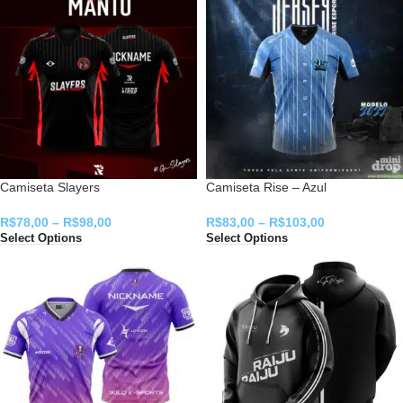
Camiseta Slayers
Camiseta Rise – Azul
R$
78,00
–
R$
98,00
R$
83,00
–
R$
103,00
Select Options
Select Options