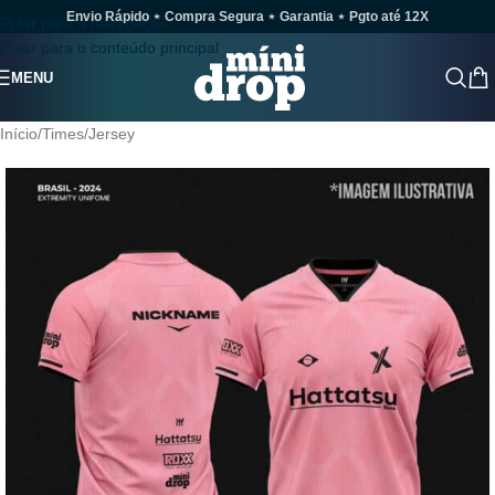
Envio Rápido ⋆ Compra Segura ⋆ Garantia ⋆ Pgto até 12X
Pular para a navegação
Pular para o conteúdo principal
MENU
Início
/
Times
/
Jersey