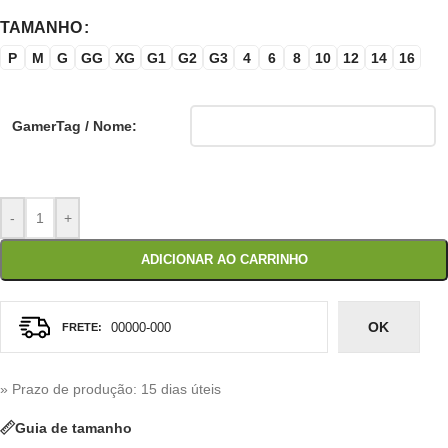
TAMANHO
P
M
G
GG
XG
G1
G2
G3
4
6
8
10
12
14
16
GamerTag / Nome:
-
+
ADICIONAR AO CARRINHO
OK
» Prazo de produção
: 15 dias úteis
Guia de tamanho