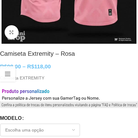
Clique para ampliar
Camiseta Extremity – Rosa
R$
98,00
–
R$
118,00
Camiseta EXTREMITY
MODELO