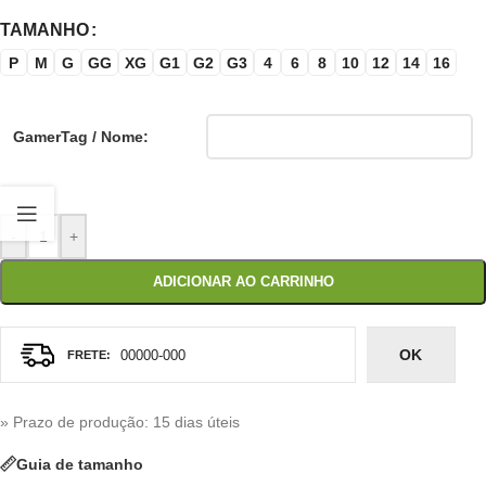
TAMANHO
P
M
G
GG
XG
G1
G2
G3
4
6
8
10
12
14
16
GamerTag / Nome:
-
+
ADICIONAR AO CARRINHO
OK
» Prazo de produção
: 15 dias úteis
Guia de tamanho