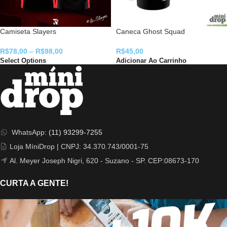
Camiseta Slayers
Caneca Ghost Squad
R$
78,00
–
R$
98,00
R$
45,00
Select Options
Adicionar Ao Carrinho
WhatsApp:
(11) 93299-7255
Loja MíniDrop | CNPJ: 34.370.743/0001-75
Al. Meyer Joseph Nigri, 620 - Suzano - SP. CEP:08673-170
CURTA A GENTE!