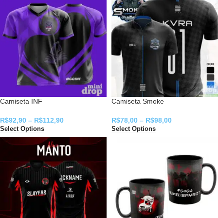
Camiseta INF
Camiseta Smoke
R$
92,90
–
R$
112,90
R$
78,00
–
R$
98,00
Select Options
Select Options