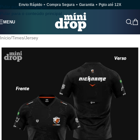
Envio Rápido ⋆ Compra Segura ⋆ Garantia ⋆ Pgto até 12X
Pular para a navegação
Pular para o conteúdo principal
MENU
Início
/
Times
/
Jersey