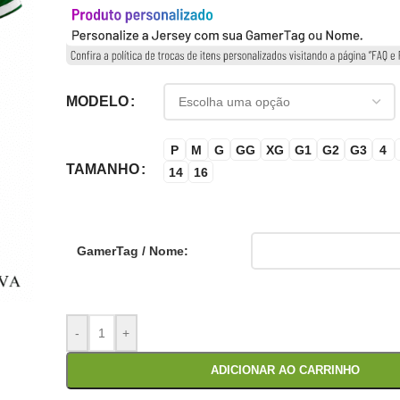
MODELO
P
M
G
GG
XG
G1
G2
G3
4
TAMANHO
14
16
GamerTag / Nome:
-
+
ADICIONAR AO CARRINHO