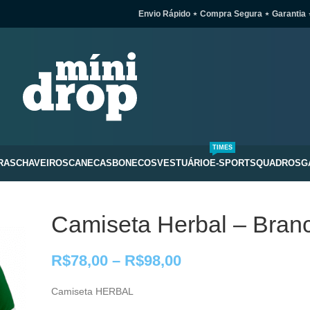
Envio Rápido ⋆ Compra Segura ⋆ Garantia 
TIMES
RAS
CHAVEIROS
CANECAS
BONECOS
VESTUÁRIO
E-SPORTS
QUADROS
G
Camiseta Herbal – Bran
R$
78,00
–
R$
98,00
Camiseta HERBAL