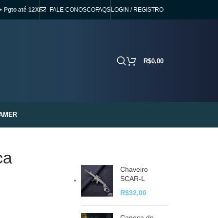
⋆ Pgto até 12X
FALE CONOSCO
FAQS
LOGIN / REGISTRO
R$
0,00
AMER
ca
Chaveiro
SCAR-L
R$
32,00
Caneca do