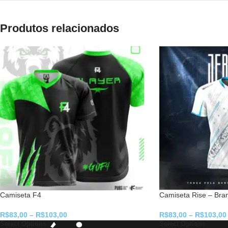
Produtos relacionados
Camiseta F4
Camiseta Rise – Bra
R$
83,00
–
R$
103,00
R$
83,00
–
R$
103,00
Select Options
Select Options