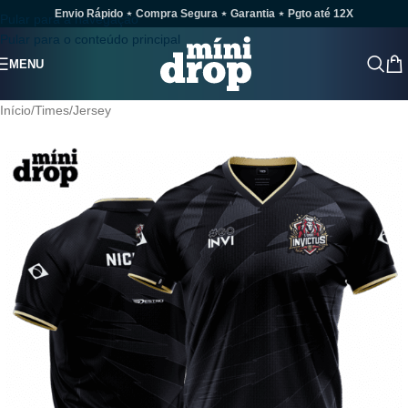
Envio Rápido ⋆ Compra Segura ⋆ Garantia ⋆ Pgto até 12X
Pular para a navegação
Pular para o conteúdo principal
MENU
Início
/
Times
/
Jersey