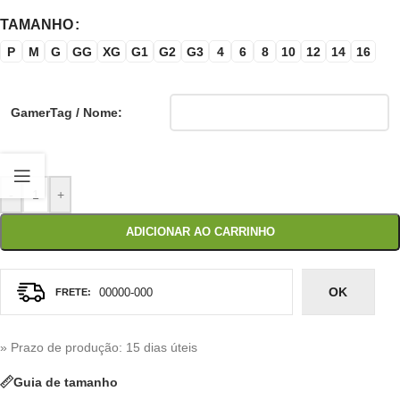
TAMANHO
P
M
G
GG
XG
G1
G2
G3
4
6
8
10
12
14
16
GamerTag / Nome:
-
+
ADICIONAR AO CARRINHO
OK
» Prazo de produção
: 15 dias úteis
Guia de tamanho