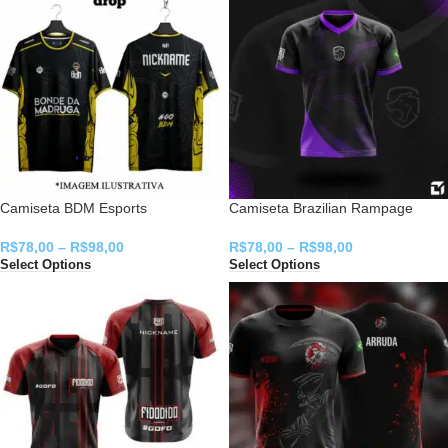
Camiseta BDM Esports
Camiseta Brazilian Rampage
R$
78,00
–
R$
98,00
R$
78,00
–
R$
98,00
Select Options
Select Options