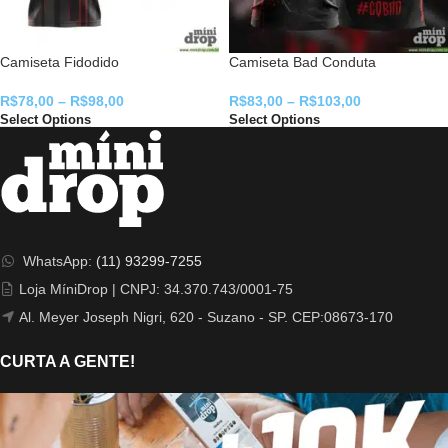
Camiseta Fidodido
Camiseta Bad Conduta
R$
78,00
–
R$
98,00
R$
83,00
–
R$
103,00
Select Options
Select Options
WhatsApp:
(11) 93299-7255
Loja MíniDrop | CNPJ: 34.370.743/0001-75
Al. Meyer Joseph Nigri, 620 - Suzano - SP. CEP:08673-170
CURTA A GENTE!