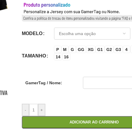
MODELO
P
M
G
GG
XG
G1
G2
G3
4
TAMANHO
14
16
GamerTag / Nome:
-
+
ADICIONAR AO CARRINHO