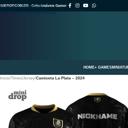
INIDROP.COM.BR - Colecionáveis Gamer
Pular para a navegação
Pular para o conteúdo principal
HOME
+ GAMES
MINIATU
Início
/
Times
/
Jersey
/
Camiseta La Plata – 2024