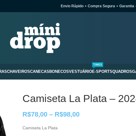
Envio Rápido ⋆ Compra Segura ⋆ Garantia 
TIMES
RAS
CHAVEIROS
CANECAS
BONECOS
VESTUÁRIO
E-SPORTS
QUADROS
G
Camiseta La Plata – 20
R$
78,00
–
R$
98,00
Camiseta La Plata