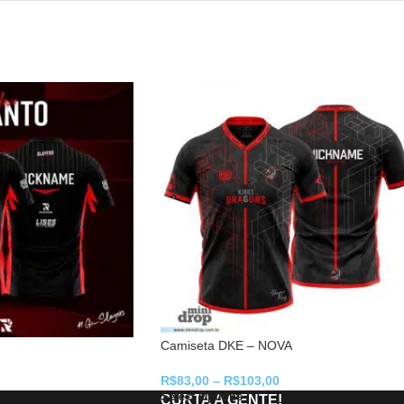
Camiseta DKE – NOVA
R$
83,00
–
R$
103,00
Select Options
CURTA A GENTE!