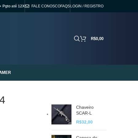
⋆ Pgto até 12X
FALE CONOSCO
FAQS
LOGIN / REGISTRO
R$
0,00
AMER
24
Chaveiro
SCAR-L
R$
32,00
Caneca do