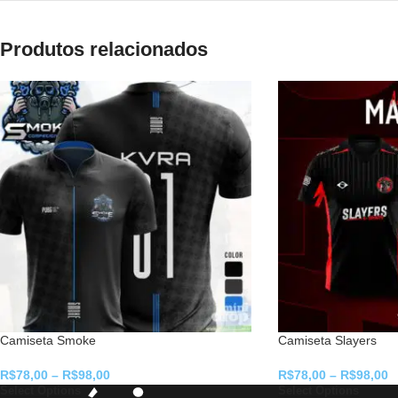
Produtos relacionados
Camiseta Smoke
Camiseta Slayers
R$
78,00
–
R$
98,00
R$
78,00
–
R$
98,00
Select Options
Select Options