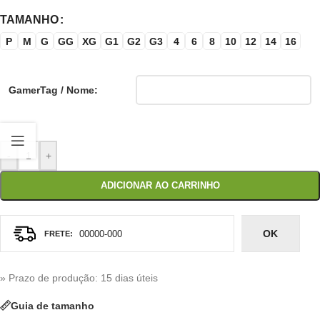
TAMANHO
P
M
G
GG
XG
G1
G2
G3
4
6
8
10
12
14
16
GamerTag / Nome:
-
+
ADICIONAR AO CARRINHO
OK
» Prazo de produção
: 15 dias úteis
Guia de tamanho