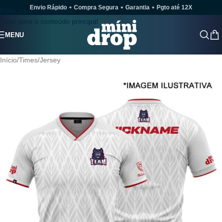
Envio Rápido ⋆ Compra Segura ⋆ Garantia ⋆ Pgto até 12X
Pular para a navegação
Pular para o conteúdo principal
MENU
Início
/
Times
/
Jersey