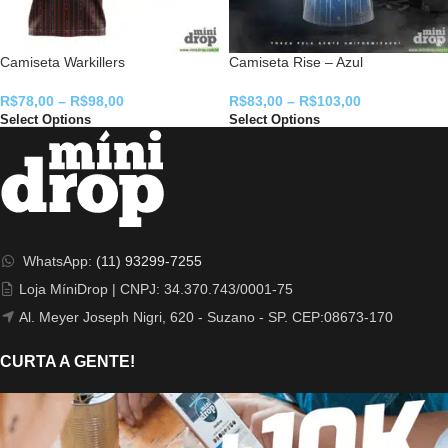
Camiseta Warkillers
Camiseta Rise – Azul
R$
78,00
–
R$
98,00
R$
83,00
–
R$
103,00
Select Options
Select Options
WhatsApp:
(11) 93299-7255
Loja MíniDrop | CNPJ: 34.370.743/0001-75
Al. Meyer Joseph Nigri, 620 - Suzano - SP. CEP:08673-170
CURTA A GENTE!