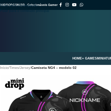
INIDROP.COM.BR - Colecionáveis Gamer
Pular para a navegação
Pular para o conteúdo principal
HOME
+ GAMES
MINIATU
Início
/
Times
/
Jersey
/
Camiseta NG4 – modelo 02