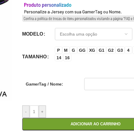
MODELO
P
M
G
GG
XG
G1
G2
G3
4
TAMANHO
14
16
GamerTag / Nome:
-
+
ADICIONAR AO CARRINHO