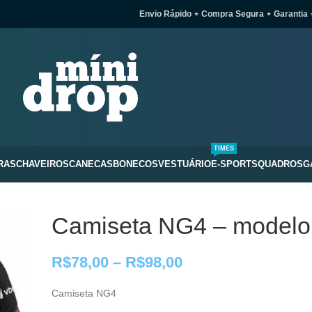
Envio Rápido ⋆ Compra Segura ⋆ Garantia 
TIMES
RAS
CHAVEIROS
CANECAS
BONECOS
VESTUÁRIO
E-SPORTS
QUADROS
G
Camiseta NG4 – modelo
R$
78,00
–
R$
98,00
Camiseta NG4