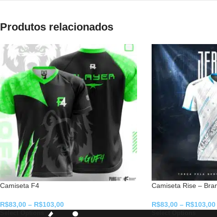
Produtos relacionados
Camiseta F4
Camiseta Rise – Bra
R$
83,00
–
R$
103,00
R$
83,00
–
R$
103,00
Select Options
Select Options