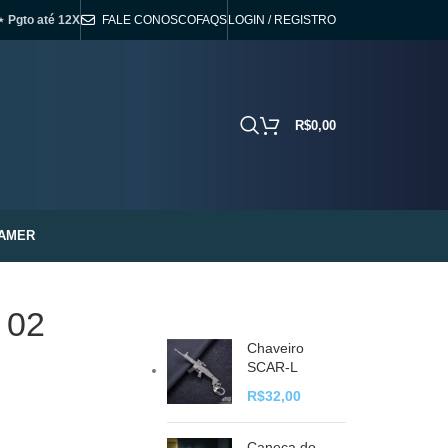
⋆ Pgto até 12X
FALE CONOSCO
FAQS
LOGIN / REGISTRO
R$
0,00
AMER
 02
Chaveiro
SCAR-L
R$
32,00
Caneca do