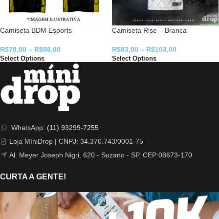
Camiseta BDM Esports
Camiseta Rise – Branca
R$
78,00
–
R$
98,00
R$
83,00
–
R$
103,00
Select Options
Select Options
WhatsApp:
(11) 93299-7255
Loja MíniDrop | CNPJ: 34.370.743/0001-75
Al. Meyer Joseph Nigri, 620 - Suzano - SP. CEP:08673-170
CURTA A GENTE!