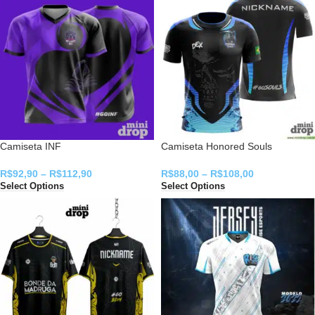
Camiseta INF
Camiseta Honored Souls
R$
92,90
–
R$
112,90
R$
88,00
–
R$
108,00
Select Options
Select Options