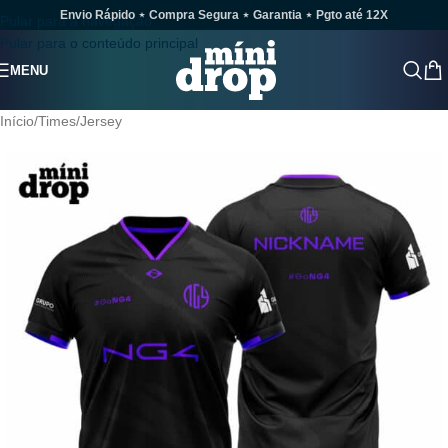
Envio Rápido ⋆ Compra Segura ⋆ Garantia ⋆ Pgto até 12X
Pular para a navegação
Pular para o conteúdo principal
MENU
Início
/
Times
/
Jersey