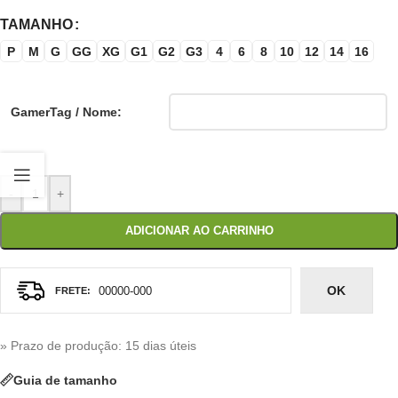
TAMANHO
P
M
G
GG
XG
G1
G2
G3
4
6
8
10
12
14
16
GamerTag / Nome:
-
+
ADICIONAR AO CARRINHO
OK
» Prazo de produção
: 15 dias úteis
Guia de tamanho