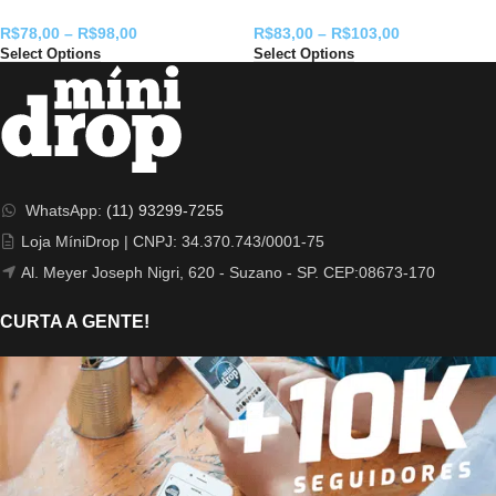
R$
78,00
–
R$
98,00
R$
83,00
–
R$
103,00
Select Options
Select Options
WhatsApp:
(11) 93299-7255
Loja MíniDrop | CNPJ: 34.370.743/0001-75
Al. Meyer Joseph Nigri, 620 - Suzano - SP. CEP:08673-170
CURTA A GENTE!