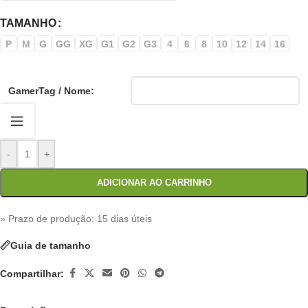
TAMANHO
P
M
G
GG
XG
G1
G2
G3
4
6
8
10
12
14
16
GamerTag / Nome:
-
+
ADICIONAR AO CARRINHO
» Prazo de produção
: 15 dias úteis
Guia de tamanho
Compartilhar: