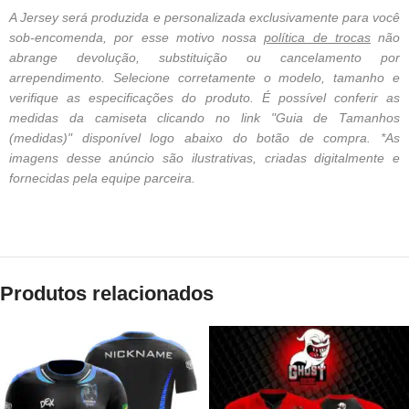
A Jersey será produzida e personalizada exclusivamente para você
sob-encomenda, por esse motivo nossa
política de trocas
não
abrange devolução, substituição ou cancelamento por
arrependimento. Selecione corretamente o modelo, tamanho e
verifique as especificações do produto. É possível conferir as
medidas da camiseta clicando no link "Guia de Tamanhos
(medidas)" disponível logo abaixo do botão de compra. *As
imagens desse anúncio são ilustrativas, criadas digitalmente e
fornecidas pela equipe parceira.
Produtos relacionados