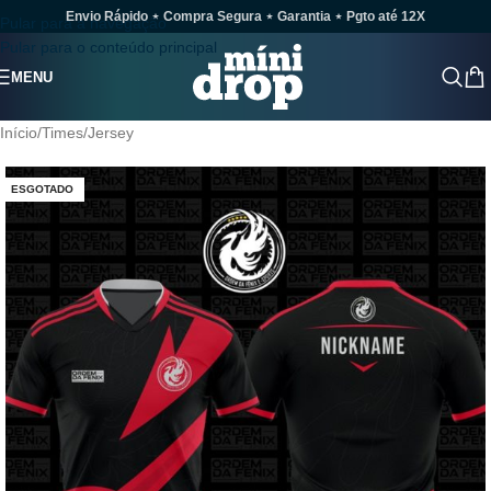
Envio Rápido ⋆ Compra Segura ⋆ Garantia ⋆ Pgto até 12X
Pular para a navegação
Pular para o conteúdo principal
MENU
Início
/
Times
/
Jersey
ESGOTADO