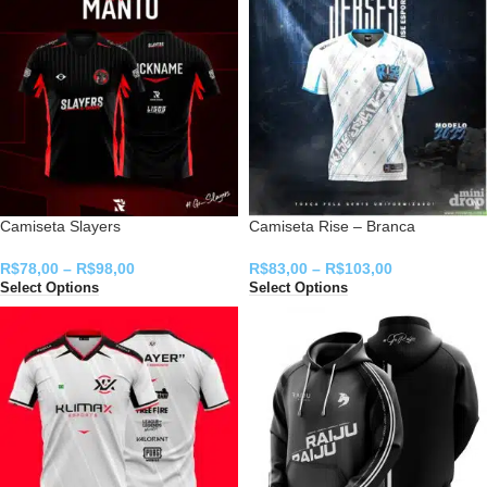
Camiseta Slayers
Camiseta Rise – Branca
R$
78,00
–
R$
98,00
R$
83,00
–
R$
103,00
Select Options
Select Options