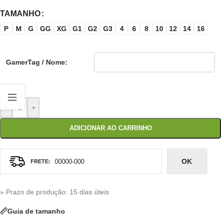
TAMANHO
P
M
G
GG
XG
G1
G2
G3
4
6
8
10
12
14
16
GamerTag / Nome:
-
+
ADICIONAR AO CARRINHO
OK
» Prazo de produção
: 15 dias úteis
Guia de tamanho