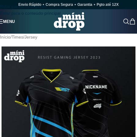
Envio Rápido ⋆ Compra Segura ⋆ Garantia ⋆ Pgto até 12X
Pular para a navegação
Pular para o conteúdo principal
MENU
Início
/
Times
/
Jersey