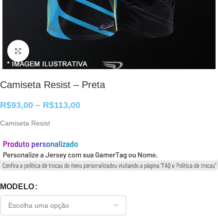
Clique para ampliar
Camiseta Resist – Preta
R$
93,00
–
R$
113,00
Camiseta Resist
MODELO