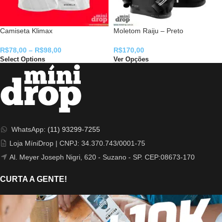
Camiseta Klimax
Moletom Raiju – Preto
R$
78,00
–
R$
98,00
R$
170,00
Select Options
Ver Opções
WhatsApp:
(11) 93299-7255
Loja MíniDrop | CNPJ: 34.370.743/0001-75
Al. Meyer Joseph Nigri, 620 - Suzano - SP. CEP:08673-170
CURTA A GENTE!