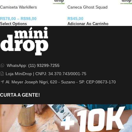
Camiseta Warkillers
Caneca Ghost Squad
R$
78,00
–
R$
98,00
R$
45,00
Select Options
Adicionar Ao Carrinho
WhatsApp:
(11) 93299-7255
Loja MíniDrop | CNPJ: 34.370.743/0001-75
Al. Meyer Joseph Nigri, 620 - Suzano - SP. CEP:08673-170
CURTA A GENTE!