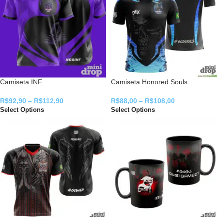
Camiseta INF
Camiseta Honored Souls
R$
92,90
–
R$
112,90
R$
88,00
–
R$
108,00
Select Options
Select Options