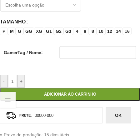
TAMANHO
P
M
G
GG
XG
G1
G2
G3
4
6
8
10
12
14
16
GamerTag / Nome:
-
+
ADICIONAR AO CARRINHO
OK
» Prazo de produção
: 15 dias úteis