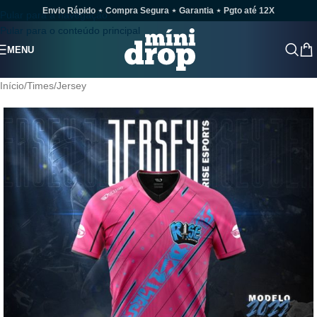
Envio Rápido ⋆ Compra Segura ⋆ Garantia ⋆ Pgto até 12X
Pular para a navegação
Pular para o conteúdo principal
MENU
Início
/
Times
/
Jersey