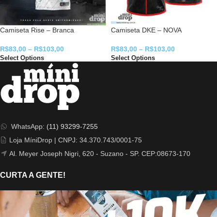
Camiseta Rise – Branca
Camiseta DKE – NOVA
R$
83,00
–
R$
103,00
R$
83,00
–
R$
103,00
Select Options
Select Options
WhatsApp:
(11) 93299-7255
Loja MíniDrop | CNPJ: 34.370.743/0001-75
Al. Meyer Joseph Nigri, 620 - Suzano - SP. CEP:08673-170
CURTA A GENTE!