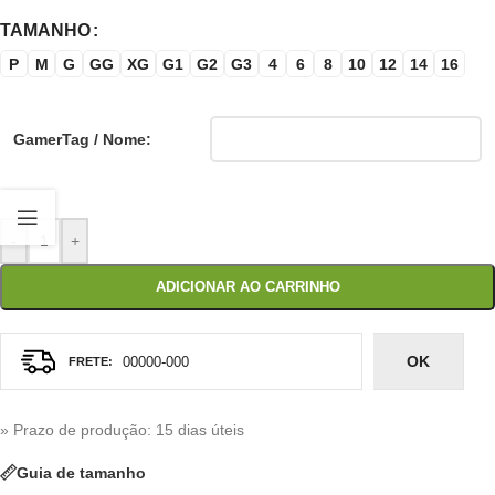
TAMANHO
P
M
G
GG
XG
G1
G2
G3
4
6
8
10
12
14
16
GamerTag / Nome:
-
+
ADICIONAR AO CARRINHO
OK
» Prazo de produção
: 15 dias úteis
Guia de tamanho