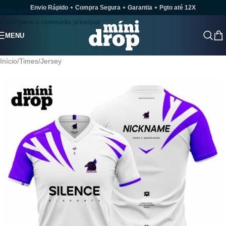
Envio Rápido ⋆ Compra Segura ⋆ Garantia ⋆ Pgto até 12X
Pular para a navegação
Pular para o conteúdo principal
MENU
Início
/
Times
/
Jersey