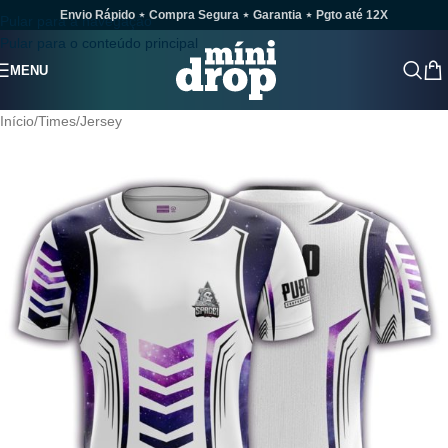
Envio Rápido ⋆ Compra Segura ⋆ Garantia ⋆ Pgto até 12X
Pular para a navegação
Pular para o conteúdo principal
MENU
Início
/
Times
/
Jersey