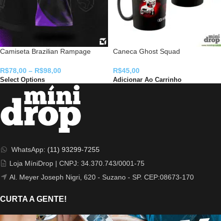
Camiseta Brazilian Rampage
Caneca Ghost Squad
R$
78,00
–
R$
98,00
R$
45,00
Select Options
Adicionar Ao Carrinho
WhatsApp:
(11) 93299-7255
Loja MíniDrop | CNPJ: 34.370.743/0001-75
Al. Meyer Joseph Nigri, 620 - Suzano - SP. CEP:08673-170
CURTA A GENTE!