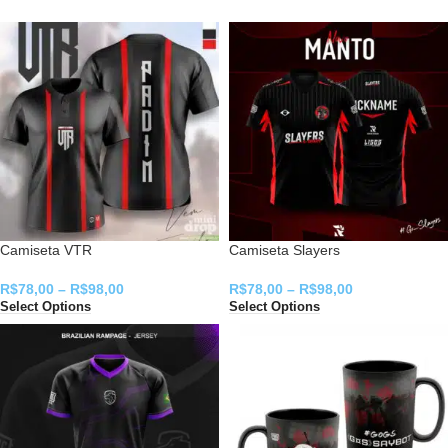
Camiseta VTR
Camiseta Slayers
R$
78,00
–
R$
98,00
R$
78,00
–
R$
98,00
Select Options
Select Options