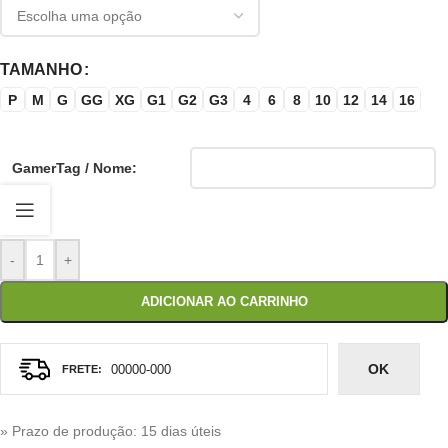
TAMANHO
P
M
G
GG
XG
G1
G2
G3
4
6
8
10
12
14
16
GamerTag / Nome:
-
+
ADICIONAR AO CARRINHO
OK
» Prazo de produção
: 15 dias úteis