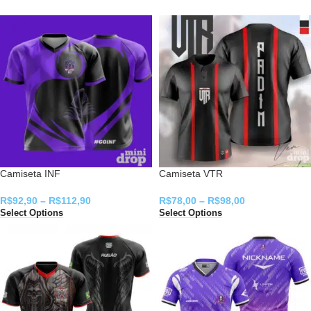
Camiseta INF
Camiseta VTR
R$
92,90
–
R$
112,90
R$
78,00
–
R$
98,00
Select Options
Select Options