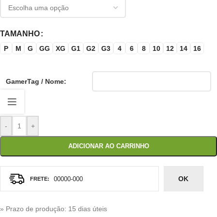
TAMANHO
P
M
G
GG
XG
G1
G2
G3
4
6
8
10
12
14
16
GamerTag / Nome:
-
+
ADICIONAR AO CARRINHO
OK
» Prazo de produção
: 15 dias úteis