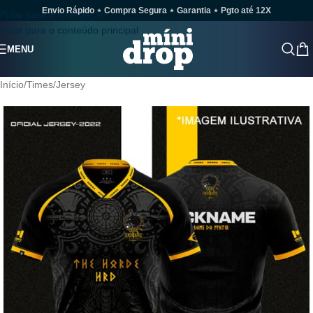
Envio Rápido ⋆ Compra Segura ⋆ Garantia ⋆ Pgto até 12X
Pular para a navegação
Pular para o conteúdo principal
MENU
Início
/
Times
/
Jersey