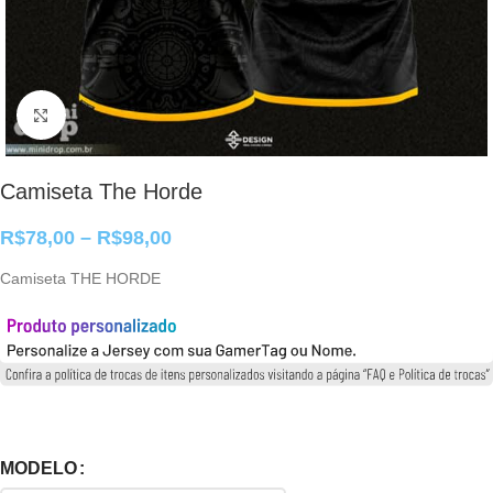
Clique para ampliar
Camiseta The Horde
R$
78,00
–
R$
98,00
Camiseta THE HORDE
MODELO