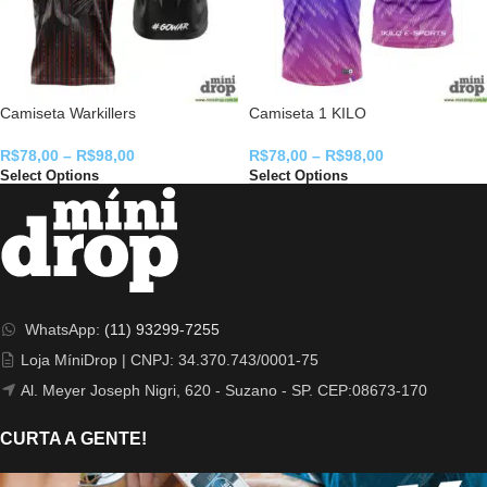
Camiseta Warkillers
Camiseta 1 KILO
R$
78,00
–
R$
98,00
R$
78,00
–
R$
98,00
Select Options
Select Options
WhatsApp:
(11) 93299-7255
Loja MíniDrop | CNPJ: 34.370.743/0001-75
Al. Meyer Joseph Nigri, 620 - Suzano - SP. CEP:08673-170
CURTA A GENTE!