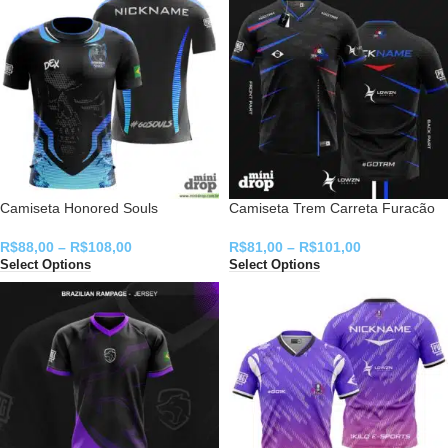
Camiseta Honored Souls
Camiseta Trem Carreta Furacão
R$
88,00
–
R$
108,00
R$
81,00
–
R$
101,00
Select Options
Select Options