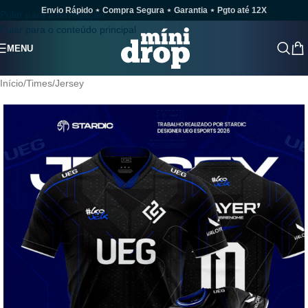
Envio Rápido ⋆ Compra Segura ⋆ Garantia ⋆ Pgto até 12X
Pular para a navegação
Pular para o conteúdo principal
MENU
Início
/
Times
/
Jersey