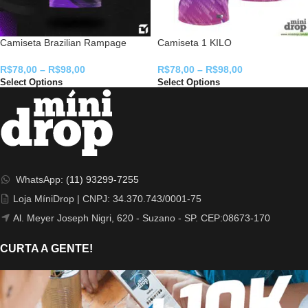
Camiseta Brazilian Rampage
Camiseta 1 KILO
R$
78,00
–
R$
98,00
R$
78,00
–
R$
98,00
Select Options
Select Options
WhatsApp:
(11) 93299-7255
Loja MíniDrop | CNPJ: 34.370.743/0001-75
Al. Meyer Joseph Nigri, 620 - Suzano - SP. CEP:08673-170
CURTA A GENTE!