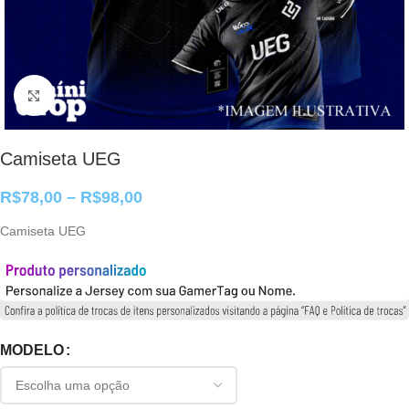
Clique para ampliar
Camiseta UEG
R$
78,00
–
R$
98,00
Camiseta UEG
MODELO