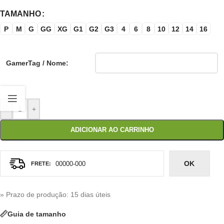
TAMANHO
P
M
G
GG
XG
G1
G2
G3
4
6
8
10
12
14
16
GamerTag / Nome:
-
+
ADICIONAR AO CARRINHO
OK
» Prazo de produção
: 15 dias úteis
Guia de tamanho