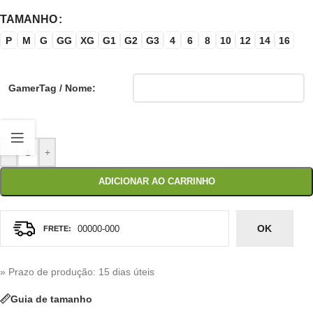
TAMANHO
P
M
G
GG
XG
G1
G2
G3
4
6
8
10
12
14
16
GamerTag / Nome:
-
+
ADICIONAR AO CARRINHO
OK
» Prazo de produção
: 15 dias úteis
Guia de tamanho