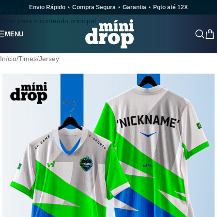
Envio Rápido ⋆ Compra Segura ⋆ Garantia ⋆ Pgto até 12X
Pular para a navegação
Pular para o conteúdo principal
MENU
Início
/
Times
/
Jersey