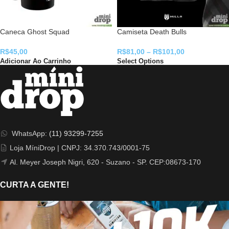
Caneca Ghost Squad
Camiseta Death Bulls
R$
45,00
R$
81,00
–
R$
101,00
Adicionar Ao Carrinho
Select Options
WhatsApp:
(11) 93299-7255
Loja MíniDrop | CNPJ: 34.370.743/0001-75
Al. Meyer Joseph Nigri, 620 - Suzano - SP. CEP:08673-170
CURTA A GENTE!